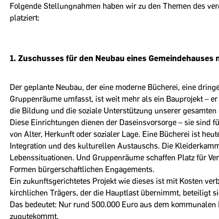
Folgende Stellungnahmen haben wir zu den Themen des verg
platziert:
1. Zuschusses für den Neubau eines Gemeindehauses mi
Der geplante Neubau, der eine moderne Bücherei, eine dring
Gruppenräume umfasst, ist weit mehr als ein Bauprojekt – er i
die Bildung und die soziale Unterstützung unserer gesamte
Diese Einrichtungen dienen der Daseinsvorsorge – sie sind f
von Alter, Herkunft oder sozialer Lage. Eine Bücherei ist heu
Integration und des kulturellen Austauschs. Die Kleiderkamm
Lebenssituationen. Und Gruppenräume schaffen Platz für Ver
Formen bürgerschaftlichen Engagements.
Ein zukunftsgerichtetes Projekt wie dieses ist mit Kosten ve
kirchlichen Trägers, der die Hauptlast übernimmt, beteiligt
Das bedeutet: Nur rund 500.000 Euro aus dem kommunalen Ha
zugutekommt.