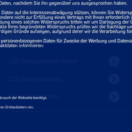
n Entwicklung-die Grundstückspreise sind überall massiv
n Daten, nachdem Sie ihn gegenüber uns ausgesprochen haben.
en Daten auf die Interessenabwägung stützen, können Sie Widers
sondere nicht zur Erfüllung eines Vertrags mit Ihnen erforderlich
übung eines solchen Widerspruchs bitten wir um Darlegung der
 notwendig. Bund und Land sind hier gefordert, die
 Falle Ihres begründeten Widerspruchs prüfen wir die Sachlage u
gen Gründe aufzeigen, aufgrund derer wir die Verarbeitung for
 wirklich entlasten
rer personenbezogenen Daten für Zwecke der Werbung und Datenan
ktdaten informieren:
CDU Kreisverband Vechta
CDU Niedersachsen
CDU Deutschlands
rauch der Webseite benötigt.
n Drittanbietern ein.