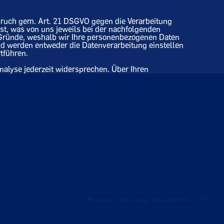
pruch gem. Art. 21 DSGVO gegen die Verarbeitung
 ist, was von uns jeweils bei der nachfolgenden
 Gründe, weshalb wir Ihre personenbezogenen Daten
nd werden entweder die Datenverarbeitung einstellen
tführen.
alyse jederzeit widersprechen. Über Ihren
Realisation: Sharkness Media GmbH & Co. KG