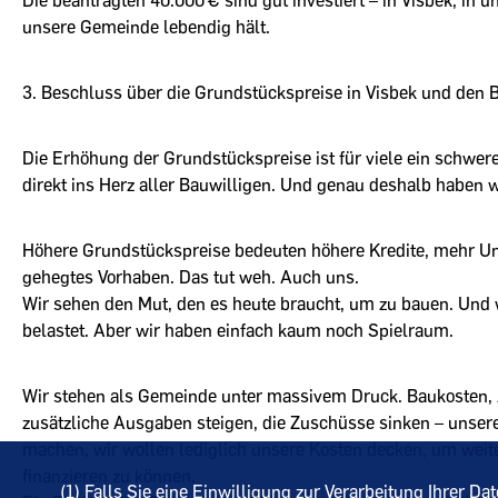
Die beantragten 40.000 € sind gut investiert – in Visbek, in u
unsere Gemeinde lebendig hält.
3. Beschluss über die Grundstückspreise in Visbek und den 
Die Erhöhung der Grundstückspreise ist für viele ein schwere
direkt ins Herz aller Bauwilligen. Und genau deshalb haben 
Höhere Grundstückspreise bedeuten höhere Kredite, mehr Unsi
gehegtes Vorhaben. Das tut weh. Auch uns.
Wir sehen den Mut, den es heute braucht, um zu bauen. Und w
belastet. Aber wir haben einfach kaum noch Spielraum.
Wir stehen als Gemeinde unter massivem Druck. Baukosten, 
zusätzliche Ausgaben steigen, die Zuschüsse sinken – unse
machen, wir wollen lediglich unsere Kosten decken, um weite
finanzieren zu können.
(1) Falls Sie eine Einwilligung zur Verarbeitung Ihrer Da