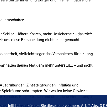
nsere Bürgerinnen und Bürger und in eine Initiative, die
Bauernschaften
r Schlag. Höhere Kosten, mehr Unsicherheit – das trifft
wir uns diese Entscheidung nicht leicht gemacht.
cherheit, vielleicht sogar das Verschieben für ein lang
ir hätten diesen Mut gern mehr unterstützt – und nicht
Ausgrabungen, Zinssteigerungen, Inflation und
re Spielräume schrumpfen. Wir wollen keine Gewinne
r Schulen, Kitas, Straßen und öffentliche Einrichtungen
ten erteilt haben, können Sie diese jederzeit gem. Art. 7 Abs. 3