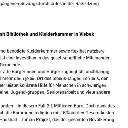
angenen Sitzungsdurchlaufes in der Ratssitzung
t Bibliothek und Kleiderkammer in Visbek
end benötigte Kleiderkammer sowie flexibel nutzbare
st eine Investition in das gesellschaftliche Miteinander,
n Gemeinde.
ür alle Bürgerinnen und Bürger zugänglich, unabhängig
te mehr denn je ein Ort des lebens-langen Lernens, der
er leistet konkrete Hilfe für Menschen in schwierigen
eine, Jugend-gruppen, Seniorenarbeit und viele andere
rbunden – in diesem Fall 3,1 Millionen Euro. Doch dank des
 sich die Kommune lediglich mit 16 % an den Gesamtkosten.
ushalt – für ein Projekt, das der gesamten Bevölkerung