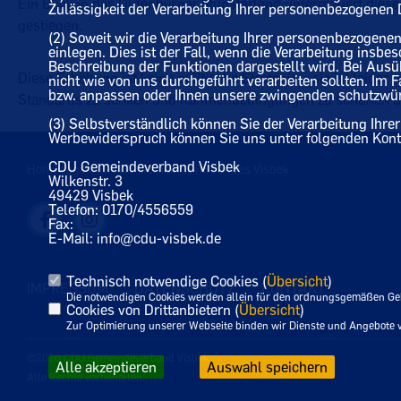
Ein Blick in das Oldenburger Münsterland untermauert diese
Zulässigkeit der Verarbeitung Ihrer personenbezogene
gestiegen.
(2) Soweit wir die Verarbeitung Ihrer personenbezogen
einlegen. Dies ist der Fall, wenn die Verarbeitung insbe
Beschreibung der Funktionen dargestellt wird. Bei Aus
Diese Erhöhung ist keine politische Strategie – sie ist leider
nicht wie von uns durchgeführt verarbeiten sollten. Im
bzw. anpassen oder Ihnen unsere zwingenden schutzwürdi
Standards zu senken und Rahmenbedingungen zu schaffen die
(3) Selbstverständlich können Sie der Verarbeitung Ih
Werbewiderspruch können Sie uns unter folgenden Konta
CDU Gemeindeverband Visbek
Homepage des CDU Gemeindeverbandes Visbek
Wilkenstr. 3
49429 Visbek
Telefon: 0170/4556559
Fax:
E-Mail: info@cdu-visbek.de
Technisch notwendige Cookies (
Übersicht
)
IMPRESSUM
DATENSCHUTZ
KONTAKT
Die notwendigen Cookies werden allein für den ordnungsgemäßen Geb
Cookies von Drittanbietern (
Übersicht
)
Zur Optimierung unserer Webseite binden wir Dienste und Angebote vo
©2026 CDU Gemeindeverband Visbek
Alle akzeptieren
Auswahl speichern
Alle Rechte vorbehalten.