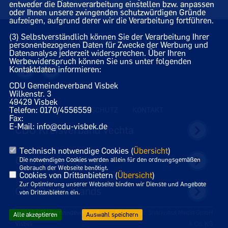
entweder die Datenverarbeitung einstellen bzw. anpassen
oder Ihnen unsere zwingenden schutzwürdigen Gründe
aufzeigen, aufgrund derer wir die Verarbeitung fortführen.
(3) Selbstverständlich können Sie der Verarbeitung Ihrer
Homepage des CDU Gemeindeverbandes Visbek
personenbezogenen Daten für Zwecke der Werbung und
Datenanalyse jederzeit widersprechen. Über Ihren
Werbewiderspruch können Sie uns unter folgenden
Kontaktdaten informieren:
CDU Gemeindeverband Visbek
Wilkenstr. 3
49429 Visbek
Telefon: 0170/4556559
IMPRESSUM
DATENSCHUTZ
KONTAKT
Fax:
E-Mail: info@cdu-visbek.de
CDU Kreisverband Vechta
Technisch notwendige Cookies (
Übersicht
)
CDU Niedersachsen
Die notwendigen Cookies werden allein für den ordnungsgemäßen
Gebrauch der Webseite benötigt.
Cookies von Drittanbietern (
Übersicht
)
Zur Optimierung unserer Webseite binden wir Dienste und Angebote
CDU Deutschlands
von Drittanbietern ein.
©2026 CDU Gemeindeverband
Realisation: Sharkness Media GmbH
Alle akzeptieren
Auswahl speichern
Visbek
& Co. KG