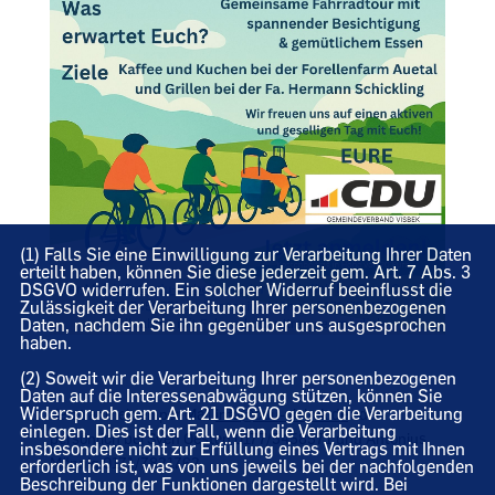
(1) Falls Sie eine Einwilligung zur Verarbeitung Ihrer Daten
erteilt haben, können Sie diese jederzeit gem. Art. 7 Abs. 3
DSGVO widerrufen. Ein solcher Widerruf beeinflusst die
Zulässigkeit der Verarbeitung Ihrer personenbezogenen
Daten, nachdem Sie ihn gegenüber uns ausgesprochen
haben.
(2) Soweit wir die Verarbeitung Ihrer personenbezogenen
Daten auf die Interessenabwägung stützen, können Sie
Widerspruch gem. Art. 21 DSGVO gegen die Verarbeitung
Jetzt anmelden per Mail
info@cdu-visbek.de
oder
einlegen. Dies ist der Fall, wenn die Verarbeitung
persönlich bei Sven Oesten 0177/5458571 und Antonius
insbesondere nicht zur Erfüllung eines Vertrags mit Ihnen
Mönnig 0171/7821762
erforderlich ist, was von uns jeweils bei der nachfolgenden
Beschreibung der Funktionen dargestellt wird. Bei