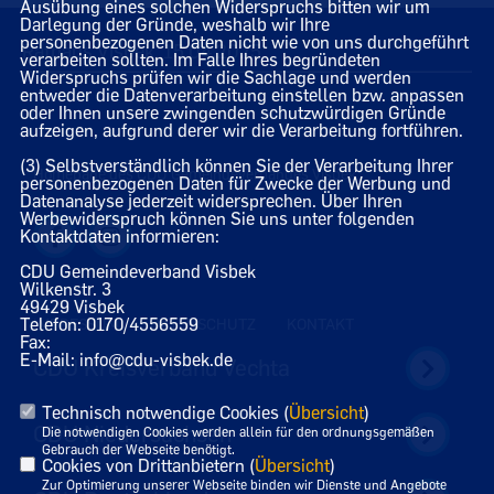
Ausübung eines solchen Widerspruchs bitten wir um
Darlegung der Gründe, weshalb wir Ihre
personenbezogenen Daten nicht wie von uns durchgeführt
Rathaus Visbek, 15.04.2025
verarbeiten sollten. Im Falle Ihres begründeten
Widerspruchs prüfen wir die Sachlage und werden
entweder die Datenverarbeitung einstellen bzw. anpassen
oder Ihnen unsere zwingenden schutzwürdigen Gründe
aufzeigen, aufgrund derer wir die Verarbeitung fortführen.
(3) Selbstverständlich können Sie der Verarbeitung Ihrer
Homepage des CDU Gemeindeverbandes Visbek
personenbezogenen Daten für Zwecke der Werbung und
Datenanalyse jederzeit widersprechen. Über Ihren
Werbewiderspruch können Sie uns unter folgenden
Kontaktdaten informieren:
CDU Gemeindeverband Visbek
Wilkenstr. 3
49429 Visbek
Telefon: 0170/4556559
IMPRESSUM
DATENSCHUTZ
KONTAKT
Fax:
E-Mail: info@cdu-visbek.de
CDU Kreisverband Vechta
Technisch notwendige Cookies (
Übersicht
)
CDU Niedersachsen
Die notwendigen Cookies werden allein für den ordnungsgemäßen
Gebrauch der Webseite benötigt.
Cookies von Drittanbietern (
Übersicht
)
Zur Optimierung unserer Webseite binden wir Dienste und Angebote