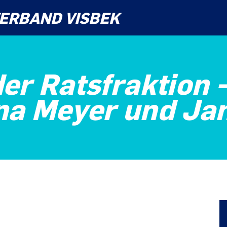
ERBAND VISBEK
er Ratsfraktion 
na Meyer und Ja