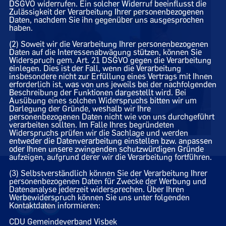
DSGVO widerrufen. Ein solcher Widerruf beeinflusst die
Zulässigkeit der Verarbeitung Ihrer personenbezogenen
Daten, nachdem Sie ihn gegenüber uns ausgesprochen
haben.
(2) Soweit wir die Verarbeitung Ihrer personenbezogenen
Daten auf die Interessenabwägung stützen, können Sie
Widerspruch gem. Art. 21 DSGVO gegen die Verarbeitung
einlegen. Dies ist der Fall, wenn die Verarbeitung
insbesondere nicht zur Erfüllung eines Vertrags mit Ihnen
erforderlich ist, was von uns jeweils bei der nachfolgenden
Beschreibung der Funktionen dargestellt wird. Bei
Ausübung eines solchen Widerspruchs bitten wir um
Darlegung der Gründe, weshalb wir Ihre
personenbezogenen Daten nicht wie von uns durchgeführt
verarbeiten sollten. Im Falle Ihres begründeten
Widerspruchs prüfen wir die Sachlage und werden
entweder die Datenverarbeitung einstellen bzw. anpassen
oder Ihnen unsere zwingenden schutzwürdigen Gründe
aufzeigen, aufgrund derer wir die Verarbeitung fortführen.
(3) Selbstverständlich können Sie der Verarbeitung Ihrer
Homepage des CDU Gemeindeverbandes Visbek
personenbezogenen Daten für Zwecke der Werbung und
Datenanalyse jederzeit widersprechen. Über Ihren
Werbewiderspruch können Sie uns unter folgenden
Kontaktdaten informieren:
CDU Gemeindeverband Visbek