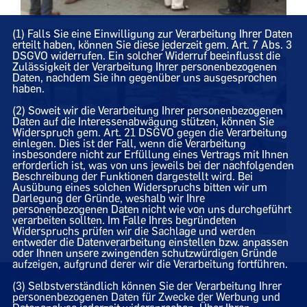
(1) Falls Sie eine Einwilligung zur Verarbeitung Ihrer Daten
erteilt haben, können Sie diese jederzeit gem. Art. 7 Abs. 3
DSGVO widerrufen. Ein solcher Widerruf beeinflusst die
Zulässigkeit der Verarbeitung Ihrer personenbezogenen
Daten, nachdem Sie ihn gegenüber uns ausgesprochen
haben.
(2) Soweit wir die Verarbeitung Ihrer personenbezogenen
Daten auf die Interessenabwägung stützen, können Sie
Widerspruch gem. Art. 21 DSGVO gegen die Verarbeitung
einlegen. Dies ist der Fall, wenn die Verarbeitung
insbesondere nicht zur Erfüllung eines Vertrags mit Ihnen
erforderlich ist, was von uns jeweils bei der nachfolgenden
Beschreibung der Funktionen dargestellt wird. Bei
Ausübung eines solchen Widerspruchs bitten wir um
Darlegung der Gründe, weshalb wir Ihre
personenbezogenen Daten nicht wie von uns durchgeführt
verarbeiten sollten. Im Falle Ihres begründeten
Widerspruchs prüfen wir die Sachlage und werden
entweder die Datenverarbeitung einstellen bzw. anpassen
oder Ihnen unsere zwingenden schutzwürdigen Gründe
aufzeigen, aufgrund derer wir die Verarbeitung fortführen.
(3) Selbstverständlich können Sie der Verarbeitung Ihrer
Homepage des CDU Gemeindeverbandes Visbek
personenbezogenen Daten für Zwecke der Werbung und