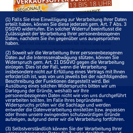
(1) Falls Sie eine Einwilligung zur Verarbeitung Ihrer Daten
erteilt haben, können Sie diese jederzeit gem. Art. 7 Abs. 3
DSGVO widerrufen. Ein solcher Widerruf beeinflusst die
Zulässigkeit der Verarbeitung Ihrer personenbezogenen
Am 08.10.2023 findet der diesjährige Herbstmarkt in
Daten, nachdem Sie ihn gegenüber uns ausgesprochen
haben.
Visbek mit vielen Attraktionen für Gross und Klein
statt. Wir wünschen Euch mit Euren Freunden und
(2) Soweit wir die Verarbeitung Ihrer personenbezogenen
Familien viel Spass.
Daten auf die Interessenabwägung stützen, können Sie
Widerspruch gem. Art. 21 DSGVO gegen die Verarbeitung
einlegen. Dies ist der Fall, wenn die Verarbeitung
Großer Laternenumzug bereits am 07.10.2023 um
insbesondere nicht zur Erfüllung eines Vertrags mit Ihnen
18:30
erforderlich ist, was von uns jeweils bei der nachfolgenden
Beschreibung der Funktionen dargestellt wird. Bei
Ausübung eines solchen Widerspruchs bitten wir um
Darlegung der Gründe, weshalb wir Ihre
personenbezogenen Daten nicht wie von uns durchgeführt
01.10.2023
verarbeiten sollten. Im Falle Ihres begründeten
Widerspruchs prüfen wir die Sachlage und werden
entweder die Datenverarbeitung einstellen bzw. anpassen
oder Ihnen unsere zwingenden schutzwürdigen Gründe
aufzeigen, aufgrund derer wir die Verarbeitung fortführen.
(3) Selbstverständlich können Sie der Verarbeitung Ihrer
Homepage des CDU Gemeindeverbandes Visbek