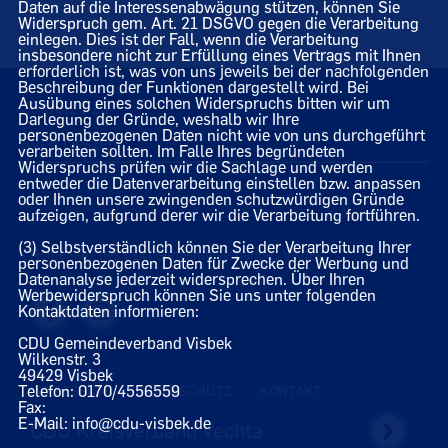
Daten auf die Interessenabwägung stützen, können Sie
Widerspruch gem. Art. 21 DSGVO gegen die Verarbeitung
einlegen. Dies ist der Fall, wenn die Verarbeitung
insbesondere nicht zur Erfüllung eines Vertrags mit Ihnen
erforderlich ist, was von uns jeweils bei der nachfolgenden
Beschreibung der Funktionen dargestellt wird. Bei
Ausübung eines solchen Widerspruchs bitten wir um
28.06.2023
Darlegung der Gründe, weshalb wir Ihre
personenbezogenen Daten nicht wie von uns durchgeführt
Sven Oesten
verarbeiten sollten. Im Falle Ihres begründeten
Widerspruchs prüfen wir die Sachlage und werden
entweder die Datenverarbeitung einstellen bzw. anpassen
oder Ihnen unsere zwingenden schutzwürdigen Gründe
aufzeigen, aufgrund derer wir die Verarbeitung fortführen.
(3) Selbstverständlich können Sie der Verarbeitung Ihrer
Homepage des CDU Gemeindeverbandes Visbek
personenbezogenen Daten für Zwecke der Werbung und
Datenanalyse jederzeit widersprechen. Über Ihren
Werbewiderspruch können Sie uns unter folgenden
Kontaktdaten informieren:
CDU Gemeindeverband Visbek
Wilkenstr. 3
49429 Visbek
Telefon: 0170/4556559
IMPRESSUM
DATENSCHUTZ
KONTAKT
Fax:
E-Mail: info@cdu-visbek.de
CDU Kreisverband Vechta