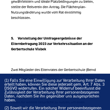
gewährleistern und ideale Platzbedingungen zu bieten,
stellte der Reitverein den Antrag. Die Flächenplan-
Nutzungsänderung wurde vom Rat einstimmig
beschlossen.
5. Vorstellung der Umfrageergebnisse der
Elternbefragung 2023 zur Verkehrssituation an der
Gerbertschule Visbek
Zwei Mitglieder des Elternrates der Gerbertschule (Bernd
Lübbehusen und Hilke Kubisch) stellen anhand einer
(1) Falls Sie eine Einwilligung zur Verarbeitung Ihrer Daten
Präsentation die Umfrageergebnisse der Elternbefragung
erteilt haben, können Sie diese jederzeit gem. Art. 7 Abs. 3
zur Verkehrssituation an der Gerbertschule Visbek vor. Sie
DSGVO widerrufen. Ein solcher Widerruf beeinflusst die
gingen auf den Fragebogen, die Umfrageergebnisse sowie
Zulässigkeit der Verarbeitung Ihrer personenbezogenen
Daten, nachdem Sie ihn gegenüber uns ausgesprochen
die weiteren Planungen ein. Der Bürgermeister regt an, die
haben.
Ferien für weitere Gespräche zu nutzen, um einen
(2) Soweit wir die Verarbeitung Ihrer personenbezogenen
Schulwegplan auf den Weg zu bringen.