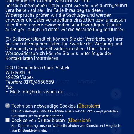
Darlegung der Gründe, weshalb wir Ihre
personenbezogenen Daten nicht wie von uns durchgeführt
11.06.2022
verarbeiten sollten. Im Falle Ihres begründeten
Widerspruchs prüfen wir die Sachlage und werden
entweder die Datenverarbeitung einstellen bzw. anpassen
oder Ihnen unsere zwingenden schutzwürdigen Gründe
aufzeigen, aufgrund derer wir die Verarbeitung fortführen.
(3) Selbstverständlich können Sie der Verarbeitung Ihrer
Homepage des CDU Gemeindeverbandes Visbek
personenbezogenen Daten für Zwecke der Werbung und
Datenanalyse jederzeit widersprechen. Über Ihren
Werbewiderspruch können Sie uns unter folgenden
Kontaktdaten informieren:
CDU Gemeindeverband Visbek
Wilkenstr. 3
49429 Visbek
Telefon: 0170/4556559
IMPRESSUM
DATENSCHUTZ
KONTAKT
Fax:
E-Mail: info@cdu-visbek.de
CDU Kreisverband Vechta
Technisch notwendige Cookies (
Übersicht
)
CDU Niedersachsen
Die notwendigen Cookies werden allein für den ordnungsgemäßen
Gebrauch der Webseite benötigt.
Cookies von Drittanbietern (
Übersicht
)
Zur Optimierung unserer Webseite binden wir Dienste und Angebote
CDU Deutschlands
von Drittanbietern ein.