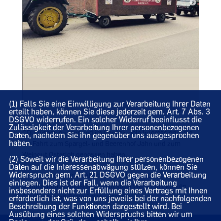
(1) Falls Sie eine Einwilligung zur Verarbeitung Ihrer Daten
erteilt haben, können Sie diese jederzeit gem. Art. 7 Abs. 3
DSGVO widerrufen. Ein solcher Widerruf beeinflusst die
Zulässigkeit der Verarbeitung Ihrer personenbezogenen
CDU Visbek on tour und im Gepäck viele Interessierte, die
Daten, nachdem Sie ihn gegenüber uns ausgesprochen
haben.
die Fahrt zum Spargel- und Beerenhof Jahn und zum
Weingut Osterloh genossen haben.
(2) Soweit wir die Verarbeitung Ihrer personenbezogenen
Daten auf die Interessenabwägung stützen, können Sie
Widerspruch gem. Art. 21 DSGVO gegen die Verarbeitung
Einen gemeinsamen Abschluss fand man dann im
einlegen. Dies ist der Fall, wenn die Verarbeitung
Schützenhaus Hagstedt, bei bestem Wetter mit kühlen
insbesondere nicht zur Erfüllung eines Vertrags mit Ihnen
Getränken und Bratwürsten vom Grill.
erforderlich ist, was von uns jeweils bei der nachfolgenden
Beschreibung der Funktionen dargestellt wird. Bei
Ausübung eines solchen Widerspruchs bitten wir um