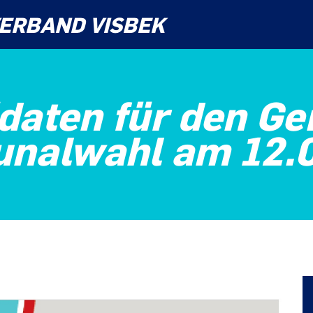
ERBAND VISBEK
daten für den Ge
alwahl am 12.