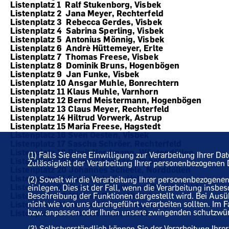
Listenplatz 1 Ralf Stukenborg, Visbek
Listenplatz 2 Jana Meyer, Rechterfeld
Listenplatz 3 Rebecca Gerdes, Visbek
Listenplatz 4 Sabrina Sperling, Visbek
Listenplatz 5 Antonius Mönnig, Visbek
Listenplatz 6 Andrè Hüttemeyer, Erlte
Listenplatz 7 Thomas Freese, Visbek
Listenplatz 8 Dominik Bruns, Hogenbögen
Listenplatz 9 Jan Funke, Visbek
Listenplatz 10 Ansgar Muhle, Bonrechtern
Listenplatz 11 Klaus Muhle, Varnhorn
Listenplatz 12 Bernd Meistermann, Hogenbögen
Listenplatz 13 Claus Meyer, Rechterfeld
Listenplatz 14 Hiltrud Vorwerk, Astrup
Listenplatz 15 Maria Freese, Hagstedt
Listenplatz 16 Sven Oesten, Visbek
Listenplatz 17 Sascha Schröer, Rechterfeld
Listenplatz 18 Birgit Nordmann, Wöstendöllen
(1) Falls Sie eine Einwilligung zur Verarbeitung Ihrer Da
Listenplatz 19 Michael Nielsen, Visbek
Zulässigkeit der Verarbeitung Ihrer personenbezogene
Listenplatz 20 Johannes Scheele, Norddöllen
Listenplatz 21 Guido Schelle, Halter
(2) Soweit wir die Verarbeitung Ihrer personenbezogen
Listenplatz 22 Frank kl. Kruthaupt, Rechterfeld
einlegen. Dies ist der Fall, wenn die Verarbeitung insbe
Listenplatz 23 Michael Büch, Visbek
Beschreibung der Funktionen dargestellt wird. Bei Aus
nicht wie von uns durchgeführt verarbeiten sollten. Im
Listenplatz 24 Anette Menke, Hogenbögen
bzw. anpassen oder Ihnen unsere zwingenden schutzwürdi
Listenplatz 25 Michael Ruth, Endel
(3) Selbstverständlich können Sie der Verarbeitung Ih