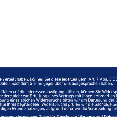
ten erteilt haben, können Sie diese jederzeit gem. Art. 7 Abs. 3
n Daten, nachdem Sie ihn gegenüber uns ausgesprochen haben.
en Daten auf die Interessenabwägung stützen, können Sie Widers
sondere nicht zur Erfüllung eines Vertrags mit Ihnen erforderlich
übung eines solchen Widerspruchs bitten wir um Darlegung der
 Falle Ihres begründeten Widerspruchs prüfen wir die Sachlage u
gen Gründe aufzeigen, aufgrund derer wir die Verarbeitung for
rer personenbezogenen Daten für Zwecke der Werbung und Datenan