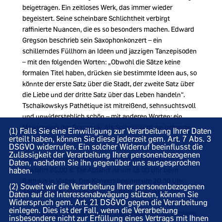
beigetragen. Ein zeitloses Werk, das immer wieder
begeistert. Seine scheinbare Schlichtheit verbirgt
raffinierte Nuancen, die es so besonders machen. Edward
Gregson beschrieb sein Saxophonkonzert – ein
schillerndes Füllhorn an Ideen und jazzigen Tanzepisoden
– mit den folgenden Worten: „Obwohl die Sätze keine
formalen Titel haben, drücken sie bestimmte Ideen aus, so
könnte der erste Satz über die Stadt, der zweite Satz über
die Liebe und der dritte Satz über das Leben handeln“.
Tschaikowskys Pathétique ist mitreißend, sehnsuchtsvoll
und unwiderstehlich schön – mit anderen Worten: ein
Meisterwerk der Romantik. Als Solistin wird die gefeierte
(1) Falls Sie eine Einwilligung zur Verarbeitung Ihrer Daten
erteilt haben, können Sie diese jederzeit gem. Art. 7 Abs. 3
Saxofonistin Asya Fateyeva zu erleben sein.
DSGVO widerrufen. Ein solcher Widerruf beeinflusst die
Zulässigkeit der Verarbeitung Ihrer personenbezogenen
Der Eintrittspreis in der 1.PK beträgt einschließlich der
Daten, nachdem Sie ihn gegenüber uns ausgesprochen
haben.
Busfahrt 85,00 €. Die Abfahrt ist um 18.00 Uhr beim
Rathaus in Visbek. Das Konzert beginnt um 20.30 Uhr.
(2) Soweit wir die Verarbeitung Ihrer personenbezogenen
Anmeldungen können ab sofort beim Kulturkreis der
Daten auf die Interessenabwägung stützen, können Sie
Widerspruch gem. Art. 21 DSGVO gegen die Verarbeitung
Gemeinde Visbek, Annelies Muhle, Tel. Nr. 04445/8900140
einlegen. Dies ist der Fall, wenn die Verarbeitung
oder unter der E-Mail Adresse: muhle@visbek.de, erfolgen.
insbesondere nicht zur Erfüllung eines Vertrags mit Ihnen