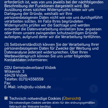
Die Teilnehmerzahl ist begrenzt.
erforderlich ist, was von uns jeweils bei der nachfolgenden
Beschreibung der Funktionen dargestellt wird. Bei
Ausübung eines solchen Widerspruchs bitten wir um
Darlegung der Gründe, weshalb wir Ihre
personenbezogenen Daten nicht wie von uns durchgeführt
01.04.2025
verarbeiten sollten. Im Falle Ihres begründeten
Widerspruchs prüfen wir die Sachlage und werden
entweder die Datenverarbeitung einstellen bzw. anpassen
oder Ihnen unsere zwingenden schutzwürdigen Gründe
aufzeigen, aufgrund derer wir die Verarbeitung fortführen.
(3) Selbstverständlich können Sie der Verarbeitung Ihrer
Homepage des CDU Gemeindeverbandes Visbek
personenbezogenen Daten für Zwecke der Werbung und
Datenanalyse jederzeit widersprechen. Über Ihren
Werbewiderspruch können Sie uns unter folgenden
Kontaktdaten informieren:
CDU Gemeindeverband Visbek
Wilkenstr. 3
49429 Visbek
Telefon: 0170/4556559
IMPRESSUM
DATENSCHUTZ
KONTAKT
Fax:
E-Mail: info@cdu-visbek.de
CDU Kreisverband Vechta
Technisch notwendige Cookies (
Übersicht
)
CDU Niedersachsen
Die notwendigen Cookies werden allein für den ordnungsgemäßen
Gebrauch der Webseite benötigt.