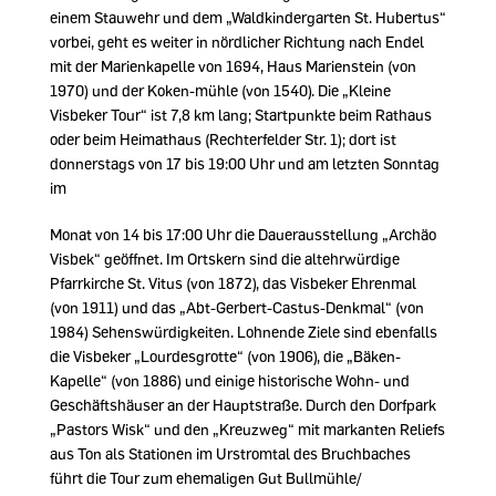
einem Stauwehr und dem „Waldkindergarten St. Hubertus“
vorbei, geht es weiter in nördlicher Richtung nach Endel
mit der Marienkapelle von 1694, Haus Marienstein (von
1970) und der Koken-mühle (von 1540). Die „Kleine
Visbeker Tour“ ist 7,8 km lang; Startpunkte beim Rathaus
oder beim Heimathaus (Rechterfelder Str. 1); dort ist
donnerstags von 17 bis 19:00 Uhr und am letzten Sonntag
im
Monat von 14 bis 17:00 Uhr die Dauerausstellung „Archäo
Visbek“ geöffnet. Im Ortskern sind die altehrwürdige
Pfarrkirche St. Vitus (von 1872), das Visbeker Ehrenmal
(von 1911) und das „Abt-Gerbert-Castus-Denkmal“ (von
1984) Sehenswürdigkeiten. Lohnende Ziele sind ebenfalls
die Visbeker „Lourdesgrotte“ (von 1906), die „Bäken-
Kapelle“ (von 1886) und einige historische Wohn- und
Geschäftshäuser an der Hauptstraße. Durch den Dorfpark
Pastors Wisk“ und den „Kreuzweg“ mit markanten Reliefs
aus Ton als Stationen im Urstromtal des Bruchbaches
führt die Tour zum ehemaligen Gut Bullmühle/