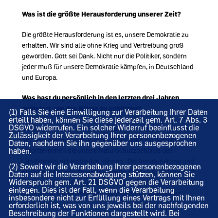
Was ist die größte Herausforderung unserer Zeit?
Die größte Herausforderung ist es, unsere Demokratie zu
erhalten. Wir sind alle ohne Krieg und Vertreibung groß
geworden. Gott sei Dank. Nicht nur die Politiker, sondern
jeder muß für unsere Demokratie kämpfen, in Deutschland
und Europa.
Was hast du persönlich in den letzten drei Jahren
geändert, um das Klima zu schützen?
(1) Falls Sie eine Einwilligung zur Verarbeitung Ihrer Daten
erteilt haben, können Sie diese jederzeit gem. Art. 7 Abs. 3
DSGVO widerrufen. Ein solcher Widerruf beeinflusst die
Ich setze mich für die Entkusselung der Feuchtwiesen an
Zulässigkeit der Verarbeitung Ihrer personenbezogenen
der Twillbäke und der Aue ein. Dazu habe ich auch bei
Daten, nachdem Sie ihn gegenüber uns ausgesprochen
haben.
Vorortterminen die untere Naturschutzbehörde des
Landkreises mit einbinden können. Die Renaturierung und
(2) Soweit wir die Verarbeitung Ihrer personenbezogenen
Erhaltung der Feuchtwiesen helfen, CO2 zu speichern und
Daten auf die Interessenabwägung stützen, können Sie
Widerspruch gem. Art. 21 DSGVO gegen die Verarbeitung
die Flora und Fauna zu stärken. Seit einigen Jahren arbeite
einlegen. Dies ist der Fall, wenn die Verarbeitung
ich auch im Homeoffice und kann dadurch Imissionen
insbesondere nicht zur Erfüllung eines Vertrags mit Ihnen
einsparen.
erforderlich ist, was von uns jeweils bei der nachfolgenden
Beschreibung der Funktionen dargestellt wird. Bei