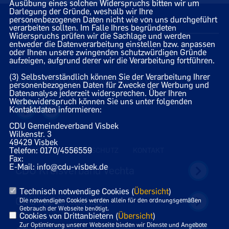
Ausübung eines solchen Widerspruchs bitten wir um
Darlegung der Gründe, weshalb wir Ihre
personenbezogenen Daten nicht wie von uns durchgeführt
28.09.2024
verarbeiten sollten. Im Falle Ihres begründeten
Widerspruchs prüfen wir die Sachlage und werden
entweder die Datenverarbeitung einstellen bzw. anpassen
oder Ihnen unsere zwingenden schutzwürdigen Gründe
aufzeigen, aufgrund derer wir die Verarbeitung fortführen.
(3) Selbstverständlich können Sie der Verarbeitung Ihrer
Homepage des CDU Gemeindeverbandes Visbek
personenbezogenen Daten für Zwecke der Werbung und
Datenanalyse jederzeit widersprechen. Über Ihren
Werbewiderspruch können Sie uns unter folgenden
Kontaktdaten informieren:
CDU Gemeindeverband Visbek
Wilkenstr. 3
49429 Visbek
Telefon: 0170/4556559
IMPRESSUM
DATENSCHUTZ
KONTAKT
Fax:
E-Mail: info@cdu-visbek.de
CDU Kreisverband Vechta
Technisch notwendige Cookies (
Übersicht
)
CDU Niedersachsen
Die notwendigen Cookies werden allein für den ordnungsgemäßen
Gebrauch der Webseite benötigt.
Cookies von Drittanbietern (
Übersicht
)
Zur Optimierung unserer Webseite binden wir Dienste und Angebote