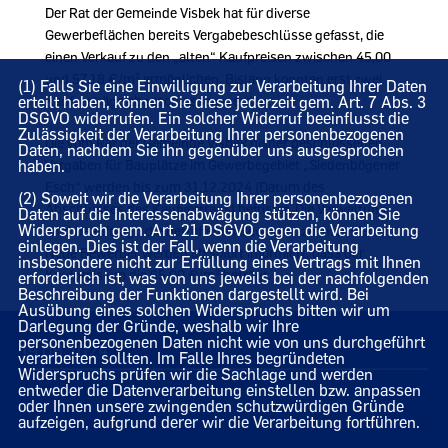
Der Rat der Gemeinde Visbek hat für diverse
Gewerbeflächen bereits Vergabebeschlüsse gefasst, die
einen Verkauf zu den „alten“ Kaufpreisen zwischen 45,00
und 57,18 €/m² ermöglichen. Bislang konnten erst zwei
(1) Falls Sie eine Einwilligung zur Verarbeitung Ihrer Daten
erteilt haben, können Sie diese jederzeit gem. Art. 7 Abs. 3
Kaufverträge abgeschlossen werden.
DSGVO widerrufen. Ein solcher Widerruf beeinflusst die
Zulässigkeit der Verarbeitung Ihrer personenbezogenen
Die vom Rat der Gemeinde Visbek bisher beschlossenen
Daten, nachdem Sie ihn gegenüber uns ausgesprochen
haben.
Vergaben für Bauplätze im Gewerbegebiet „Siedenbögener
Esch“ werden bis zum 31.12.2024 (Datum des
(2) Soweit wir die Verarbeitung Ihrer personenbezogenen
Abschlusses des Kaufvertrags) befristet. Die Verwaltung
Daten auf die Interessenabwägung stützen, können Sie
Widerspruch gem. Art. 21 DSGVO gegen die Verarbeitung
wird beauftragt, die betroffenen Bewerber zu informieren.
einlegen. Dies ist der Fall, wenn die Verarbeitung
Neue Bewerber werden ab sofort informiert, dass der
insbesondere nicht zur Erfüllung eines Vertrags mit Ihnen
Kaufpreis um die 65,00 €/m² beträgt.
erforderlich ist, was von uns jeweils bei der nachfolgenden
Beschreibung der Funktionen dargestellt wird. Bei
Ausübung eines solchen Widerspruchs bitten wir um
Darlegung der Gründe, weshalb wir Ihre
personenbezogenen Daten nicht wie von uns durchgeführt
19.06.2024
verarbeiten sollten. Im Falle Ihres begründeten
Widerspruchs prüfen wir die Sachlage und werden
entweder die Datenverarbeitung einstellen bzw. anpassen
oder Ihnen unsere zwingenden schutzwürdigen Gründe
aufzeigen, aufgrund derer wir die Verarbeitung fortführen.