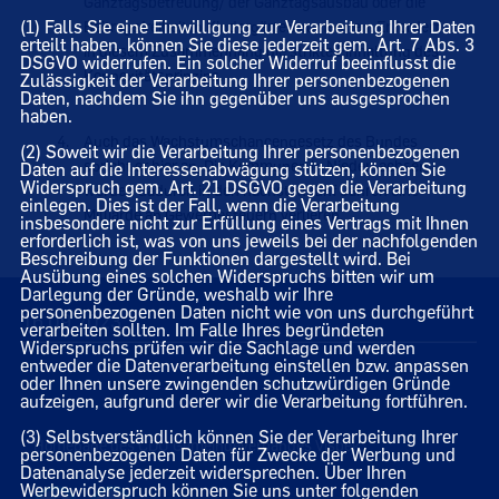
Ganztagsbetreuung/ der Ganztagsausbau oder die
(1) Falls Sie eine Einwilligung zur Verarbeitung Ihrer Daten
Beitragsfreiheit in Kindergärten zu nennen. Er fordert
erteilt haben, können Sie diese jederzeit gem. Art. 7 Abs. 3
in diesem Zusammenhang die strikte Einhaltung des
DSGVO widerrufen. Ein solcher Widerruf beeinflusst die
Konnexitätsprinzips.
Zulässigkeit der Verarbeitung Ihrer personenbezogenen
Daten, nachdem Sie ihn gegenüber uns ausgesprochen
haben.
Auch das Wachstumschancengesetz des Bundes
(2) Soweit wir die Verarbeitung Ihrer personenbezogenen
spricht er hier an. Die Kommunen in Niedersachsen
Daten auf die Interessenabwägung stützen, können Sie
Widerspruch gem. Art. 21 DSGVO gegen die Verarbeitung
werden dadurch in den nächsten fünf Jahren eine
einlegen. Dies ist der Fall, wenn die Verarbeitung
Milliarde an Gewerbesteuern verlieren.
insbesondere nicht zur Erfüllung eines Vertrags mit Ihnen
erforderlich ist, was von uns jeweils bei der nachfolgenden
Beschreibung der Funktionen dargestellt wird. Bei
Ausübung eines solchen Widerspruchs bitten wir um
Darlegung der Gründe, weshalb wir Ihre
personenbezogenen Daten nicht wie von uns durchgeführt
16.09.2023
verarbeiten sollten. Im Falle Ihres begründeten
Widerspruchs prüfen wir die Sachlage und werden
entweder die Datenverarbeitung einstellen bzw. anpassen
oder Ihnen unsere zwingenden schutzwürdigen Gründe
aufzeigen, aufgrund derer wir die Verarbeitung fortführen.
(3) Selbstverständlich können Sie der Verarbeitung Ihrer
Homepage des CDU Gemeindeverbandes Visbek
personenbezogenen Daten für Zwecke der Werbung und
Datenanalyse jederzeit widersprechen. Über Ihren
Werbewiderspruch können Sie uns unter folgenden